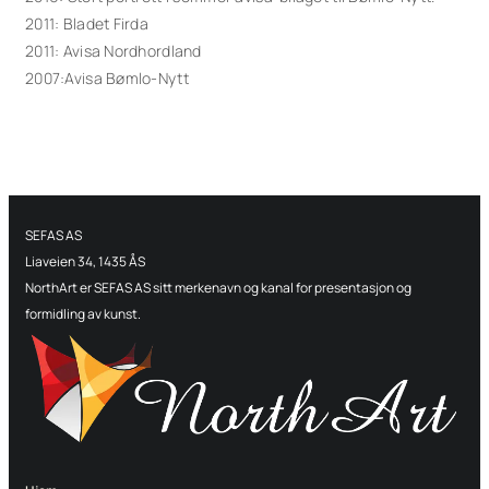
2011: Bladet Firda
2011: Avisa Nordhordland
2007:Avisa Bømlo-Nytt
SEFAS AS
Liaveien 34, 1435 ÅS
NorthArt er SEFAS AS sitt merkenavn og kanal for presentasjon og
formidling av kunst.