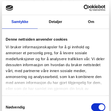
2019: Førjulsutstilling i Grethes galleri i Fjaler
2019: Separatutstilling «Utsikt» ved Jølstramuseet på
Vassenden, Jølster.
2018: November: Jubileums utstilling/ny-åpning/boklansering
Samtykke
Detaljer
Om
av eiga bok «Utsikt» i Grethes galleri i Solvik, Fjaler kommune,
Vestland fylke ( Sogn og Fjordane).
2018: Debuterte med diktboka «Utsikt» med eigne tekstar og
Denne nettsiden anvender cookies
eigne malerier som illustrasjoner. Utgitt på Lyrikkforlaget.
Vi bruker informasjonskapsler for å gi innhold og
2018: Separatutstilling v/Galleri Stylo i Hvervenbukta, Oslo
annonser et personlig preg, for å levere sosiale
(14-16.sept)
mediefunksjoner og for å analysere trafikken vår. Vi deler
2017-2018: Utstilling v/ Bømlo Hotell, Rubbestadneset. (Des-
dessuten informasjon om hvordan du bruker nettstedet
april).
vårt, med partnerne våre innen sosiale medier,
2017:»Løvinna for ein kveld». Gåve til kunstauksjon til inntekt
annonsering og analysearbeid, som kan kombinere den
for vanskeligstilte born og unge, Lions club Stord.
med annen informasjon du har gjort tilgjengelig for dem,
eller som de har samlet inn gjennom din bruk av
2017: Karmøyutstillinga V/Karmøy Lions club.
tjenestene deres.
2016: 19 nov. Ustillingsopning/Nyopning i Grethes galleri i eige
hus på Bømlo.
Samtykkevalg
Nødvendig
2016: Haustutstillinga v/Galleri Oddvar Olsen & Co i