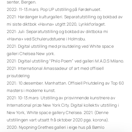
senter, Bergen.
2022: 11-13.mars. Pop UP utstilling på Førdehuset.
2021: Hardanger kulturgalleri. Separatutstilling og bokbad av
mi siste diktbok «Havna» utgitt 2020, Lyrikkforlaget.
2021: Juli: Separatutstilling og bokbad av diktboka mi
«Havna» ved Schulerudstuene i Holmsbu.
2021: Digital utstilling med prisutdeling ved White space
galleri Chelsea New york.
2021: Digitial utstilling “Philo Poem” ved galleri M.A.D.S Milano.
2021: International Amassadeur of art med offisiell
prisutdeling
2021.: 10.desember. Manhattan. Offisiell Priutdeling av Top 60
masters i moderne kunst.
2021: 10-13.mars: Utstilling av prisvinnende kunstnere av
International prize New York City. Digital kollektiv utstilling i
New York, White space gallery Chelsea. 2021. (Denne
utstillingen vart utsatt frå oktober 2020 pga. korona).
2020: Nyopning Grethes galleri i eige hus på Bømlo