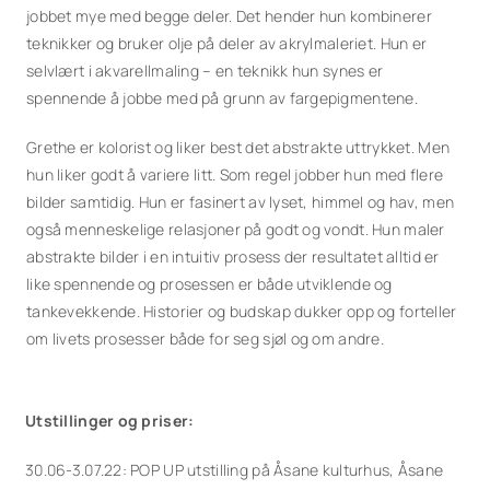
jobbet mye med begge deler. Det hender hun kombinerer
teknikker og bruker olje på deler av akrylmaleriet. Hun er
selvlært i akvarellmaling – en teknikk hun synes er
spennende å jobbe med på grunn av fargepigmentene.
Grethe er kolorist og liker best det abstrakte uttrykket. Men
hun liker godt å variere litt. Som regel jobber hun med flere
bilder samtidig. Hun er fasinert av lyset, himmel og hav, men
også menneskelige relasjoner på godt og vondt. Hun maler
abstrakte bilder i en intuitiv prosess der resultatet alltid er
like spennende og prosessen er både utviklende og
tankevekkende. Historier og budskap dukker opp og forteller
om livets prosesser både for seg sjøl og om andre.
Utstillinger og priser:
30.06-3.07.22: POP UP utstilling på Åsane kulturhus, Åsane