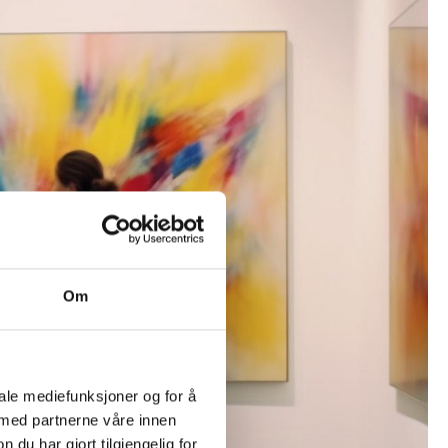
Om
iale mediefunksjoner og for å
 med partnerne våre innen
u har gjort tilgjengelig for