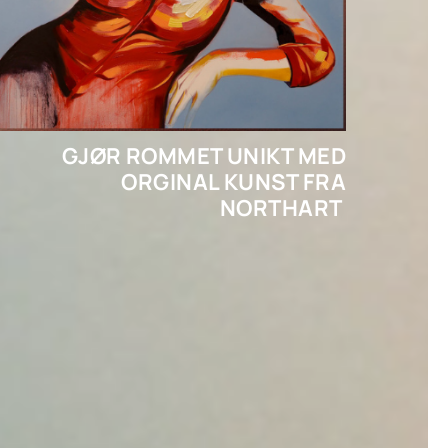
GJØR ROMMET UNIKT MED
ORGINAL KUNST
FRA
NORTHART