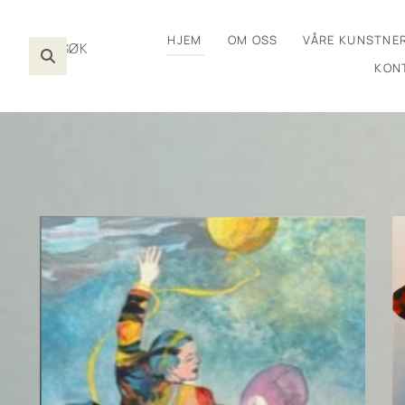
HJEM
OM OSS
VÅRE KUNSTNE
SØK
KON
N