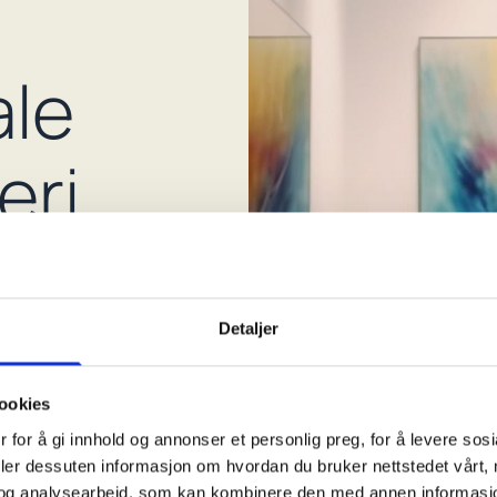
ale
eri
Detaljer
ere
å
k –
ookies
er
 for å gi innhold og annonser et personlig preg, for å levere sos
deler dessuten informasjon om hvordan du bruker nettstedet vårt,
.
og analysearbeid, som kan kombinere den med annen informasjon d