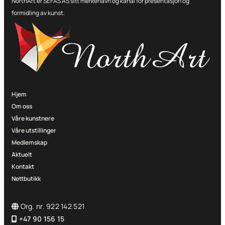
NorthArt er SEFAS AS sitt merkenavn og kanal for presentasjon og
formidling av kunst.
Hjem
Om oss
Våre kunstnere
Våre utstillinger
Medlemskap
Aktuelt
Kontakt
Nettbutikk
Org. nr. 922 142 521

+47 90 156 15
